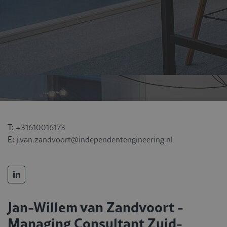
T:
+31610016173
E:
j.van.zandvoort@independentengineering.nl
Jan-Willem van Zandvoort -
Managing Consultant Zuid-