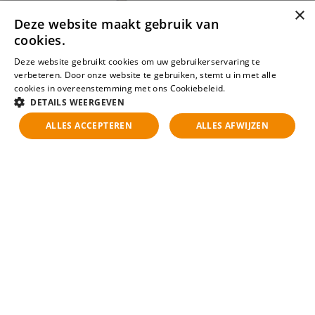
×
Deze website maakt gebruik van
cookies.
Deze website gebruikt cookies om uw gebruikerservaring te
verbeteren. Door onze website te gebruiken, stemt u in met alle
cookies in overeenstemming met ons Cookiebeleid.
Lees verder
DETAILS WEERGEVEN
Kun je de vacature die je
ALLES ACCEPTEREN
ALLES AFWIJZEN
zoekt niet vinden?
Meld je aan voor een JobAlert en krijg per e-mail bericht
zodra de vacature beschikbaar komt!
Aanmelden voor JobAlert
Open sollicitatie