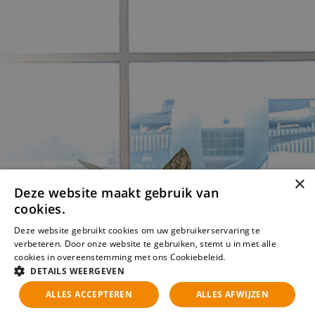
Kun je de vacature die je
×
Deze website maakt gebruik van
zoekt niet vinden?
cookies.
Deze website gebruikt cookies om uw gebruikerservaring te
verbeteren. Door onze website te gebruiken, stemt u in met alle
Meld je aan voor een JobAlert en krijg per e-mail bericht
cookies in overeenstemming met ons Cookiebeleid.
Lees verder
zodra de vacature beschikbaar komt!
DETAILS WEERGEVEN
ALLES ACCEPTEREN
ALLES AFWIJZEN
Aanmelden voor JobAlert